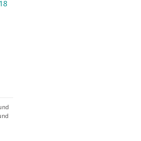
18
 und
und