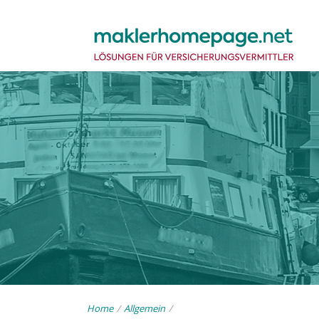
Home
/
Allgemein
/