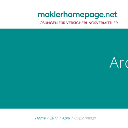
Ar
Home
/
2017
/
April
/
09 (Sonntag)