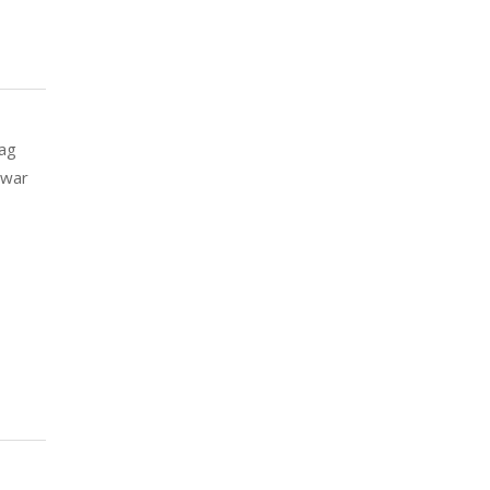
rag
 war