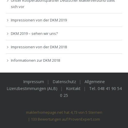
Unser Kooperationspartner Deutscher Maklerverbund stellt
sich vor
Impressionen von der DKM 2019
DKM 2019 – sehen wir uns?
Impressionen von der DKM 2018
Informationen zur DKM 2018
Impressum
Datenschutz
Allgemeine
Lizenzbestimmungen (ALB)
Kontakt
Tel:. 048 41 90 54
0 25
maklerhomepage.net
hat
4,73
von
5
Sternen
|
133
Bewertungen auf ProvenExpert.com