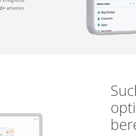
 Ereig­nisse
2+
arbeiten
Suc
opt
ber