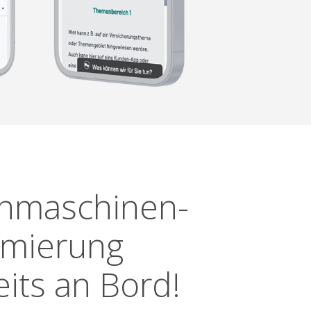
hmaschinen­
imierung
eits an Bord!