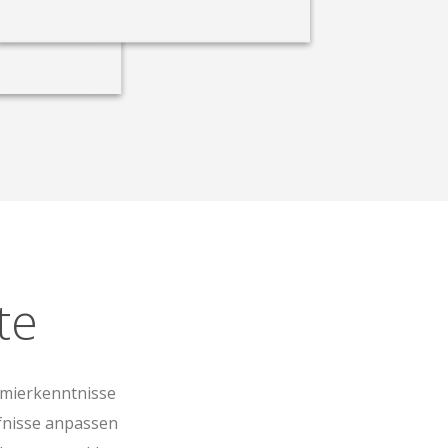
te
mmierkenntnisse
fnisse anpassen