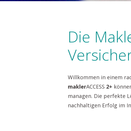
Die Makl
Versiche
Willkommen in einem rad
makler
ACCESS
2+
können 
managen. Die perfekte L
nachhaltigen Erfolg im In