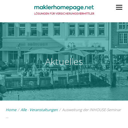
Aktuelles
Home
/
Alle
-
Veranstaltungen
/
Ausweitung der INHOUSE-Seminar
...