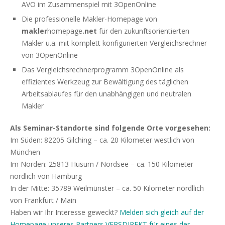
AVO im Zusammenspiel mit 3OpenOnline
Die professionelle Makler-Homepage von
makler
homepage
.net
für den zukunftsorientierten
Makler u.a. mit komplett konfigurierten Vergleichsrechner
von 3OpenOnline
Das Vergleichsrechnerprogramm 3OpenOnline als
effizientes Werkzeug zur Bewältigung des täglichen
Arbeitsablaufes für den unabhängigen und neutralen
Makler
Als Seminar-Standorte sind folgende Orte vorgesehen:
Im Süden: 82205 Gilching – ca. 20 Kilometer westlich von
München
Im Norden: 25813 Husum / Nordsee – ca. 150 Kilometer
nördlich von Hamburg
In der Mitte: 35789 Weilmünster – ca. 50 Kilometer nördllich
von Frankfurt / Main
Haben wir Ihr Interesse geweckt?
Melden sich gleich auf der
Homepage unseres Partners VERSDIREKT für eines der