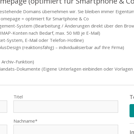
omepage (optimiert für Smartphone & Co.
bestehende Domains übernehmen wir. Sie bleiben immer Eigentüm
-Homepage = optimiert für Smartphone & Co
nagement-System (Bearbeitung / Änderungen direkt über den Bro
IMAP-Konten nach Bedarf, max. 50 MB je E-Mail)
et-System, E-Mail oder Telefon-Hotline)
usDesign (reaktionsfähig) – individualisierbar auf Ihre Firma)
 Archiv-Funktion)
r Mandats-Dokumente (Eigene Unterlagen einbinden oder Vorlagen
T
Titel
Nachname*
I