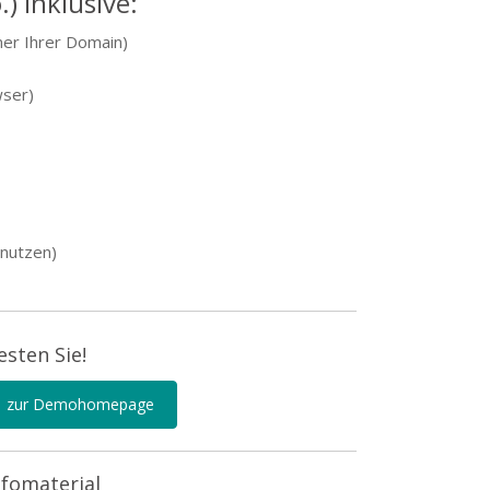
) inklusive:
er Ihrer Domain)
wser)
 nutzen)
esten Sie!
zur Demohomepage
nfomaterial