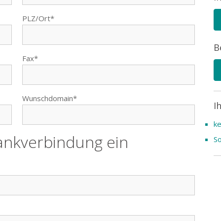
PLZ/Ort*
B
Fax*
Wunschdomain*
I
ke
Bankverbindung ein
So