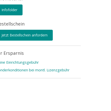
Infofolder
estellschein
Jetzt Bestellschein anfordern
hr Ersparnis
ine Einrichtungsgebühr
nderkonditionen bei montl. Lizenzgebühr