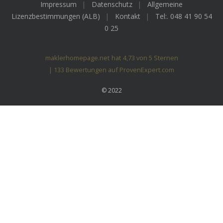
Impressum
Datenschutz
Allgemeine
Lizenzbestimmungen (ALB)
Kontakt
Tel:. 048 41 90 54
0 25
maklerhomepage.net
hat
4,73
von
5
Sternen
|
133
Bewertungen auf ProvenExpert.com
© 2022