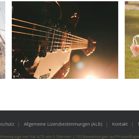
nschutz
Allgemeine Lizenzbestimmungen (ALB)
Kontakt
rhomepage.net
hat
4,73
von
5
Sternen
|
133
Bewertungen auf ProvenExpe