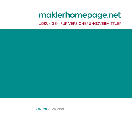
Home
/
offbeat