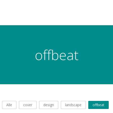
offbeat
Alle
cover
design
landscape
offbeat