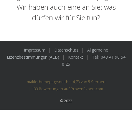
Wir haben auch eine an Sie: was
dürfen wir für Sie tun?
Impressum
Datenschutz
Allgemeine
Lizenzbestimmungen (ALB)
Kontakt
Tel:. 048 41 90 54
0 25
maklerhomepage.net
hat
4,73
von
5
Sternen
|
133
Bewertungen auf ProvenExpert.com
© 2022