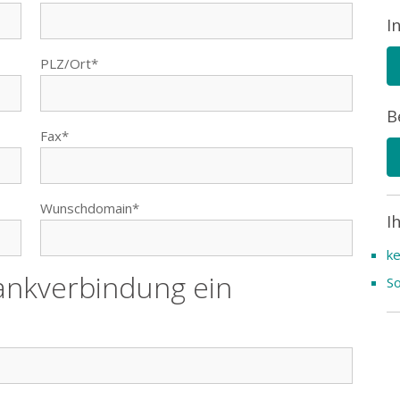
I
PLZ/Ort*
B
Fax*
Wunschdomain*
I
ke
Bankverbindung ein
So