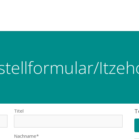
stellformular/Itzeh
T
Titel
Nachname*