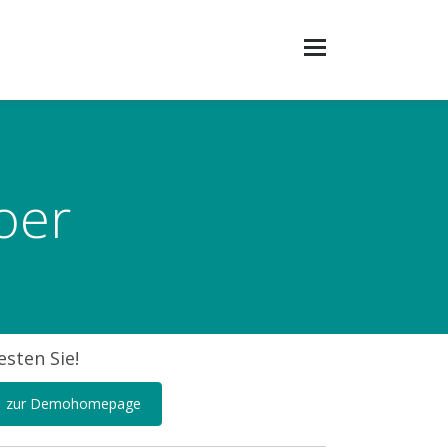
oer
esten Sie!
zur Demohomepage