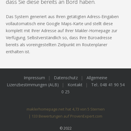
dass Sie diese bereits an Bord haben.
ga
Das System generiert aus Ihren getätigten Adress-Eingaben
Ein
vollautomatisch eine Google Maps-Karte und stellt diese
den
h
komplett mit Ihrer Adresse auf Ihrer Makler-Homepage zur
Ku
Verfügung. Selbstverständlich so, dass Ihre Büroadresse
Do
bereits als voreingestellten Zielpunkt im Routenplaner
enthalten ist.
Impressum
Datenschutz
Allgemeine
Lizenzbestimmungen (ALB)
Kontakt
Tel:. 048 41 90 54
0 25
maklerhomepage.net
hat
4,73
von
5
Sternen
|
133
Bewertungen auf ProvenExpert.com
© 2022