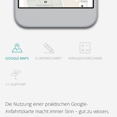
GOOGLE MAPS
E-UNTERSCHRIFT
VERGLEICHSRECHNER
1:1-SUPPORT
r
Die Nutzung einer praktischen Google-
Fü
t
Anfahrtskarte macht immer Sinn – gut zu wissen,
au