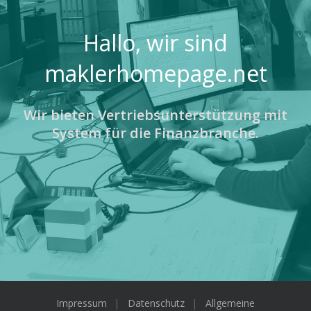
Hallo, wir sind
maklerhomepage.net
Wir bieten Vertriebsunterstützung mit
System für die Finanzbranche.
Impressum
Datenschutz
Allgemeine