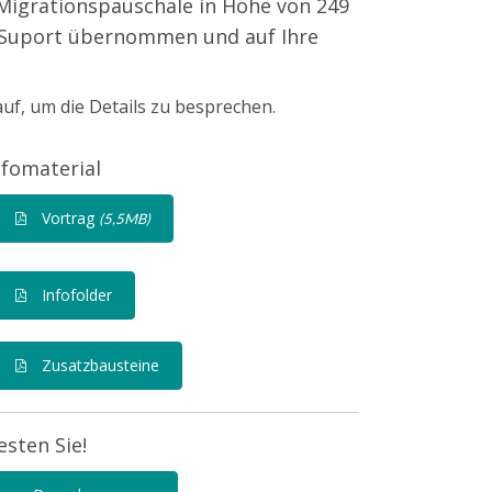
Migrationspauschale in Höhe von 249
n-Suport übernommen und auf Ihre
auf, um die Details zu besprechen.
nfomaterial
Vortrag
(5,5MB)
Infofolder
Zusatzbausteine
esten Sie!