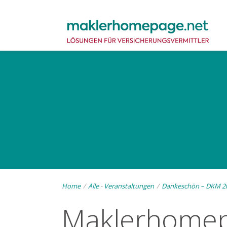
Home
/
Alle
-
Veranstaltungen
/
Dankeschön – DKM 2
Maklerhome