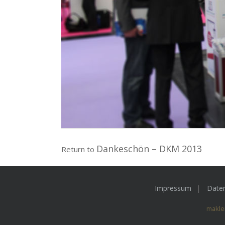
Dankeschön – DKM 2013
Return to
Impressum
Date
makle