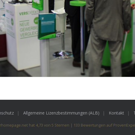
nschutz
Allgemeine Lizenzbestimmungen (ALB)
Kontakt
rhomepage.net
hat
4,73
von
5
Sternen
|
133
Bewertungen auf ProvenExpe