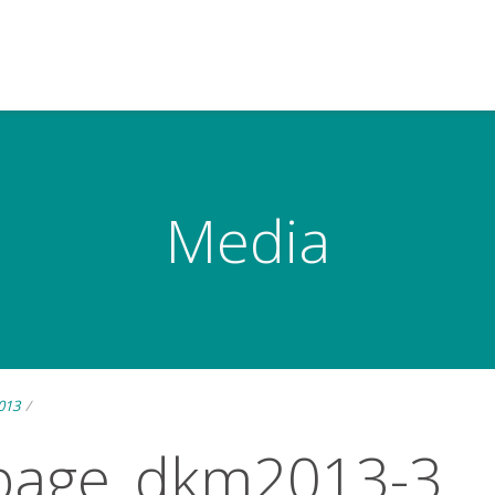
Media
013
/
page_dkm2013-3